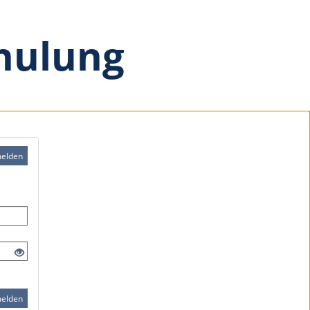
hulung
elden
elden