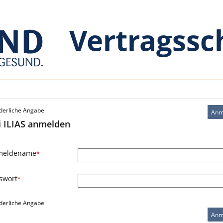
Vertragssc
derliche Angabe
Anm
i ILIAS anmelden
meldename
*
swort
*
derliche Angabe
Anm