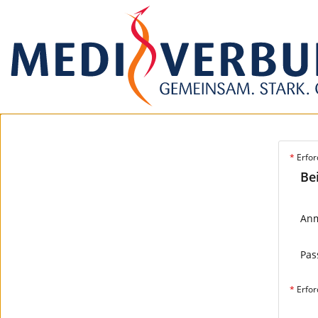
*
Erfor
Be
An
Pas
*
Erfor